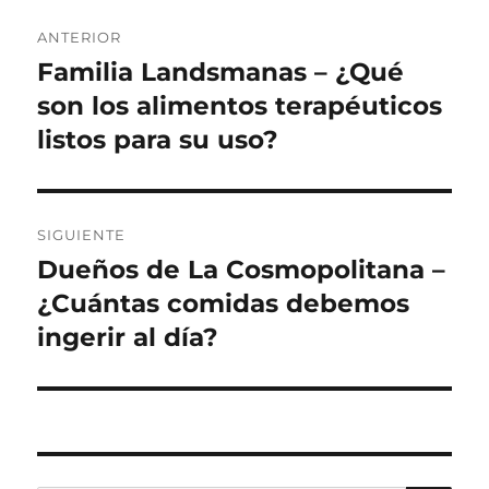
Navegación
ANTERIOR
de
Familia Landsmanas – ¿Qué
Entrada
anterior:
son los alimentos terapéuticos
entradas
listos para su uso?
SIGUIENTE
Dueños de La Cosmopolitana –
Siguiente
entrada:
¿Cuántas comidas debemos
ingerir al día?