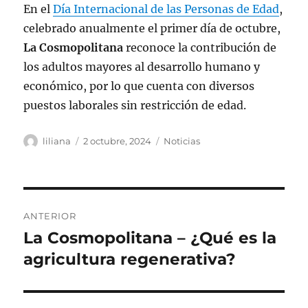
En el
Día Internacional de las Personas de Edad
,
celebrado anualmente el primer día de octubre,
La Cosmopolitana
reconoce la contribución de
los adultos mayores al desarrollo humano y
económico, por lo que cuenta con diversos
puestos laborales sin restricción de edad.
Autor
Publicado
Categorías
liliana
2 octubre, 2024
Noticias
el
Navegación
ANTERIOR
de
La Cosmopolitana – ¿Qué es la
Entrada
anterior:
agricultura regenerativa?
entradas