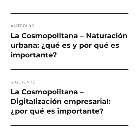
Navegación
ANTERIOR
de
La Cosmopolitana – Naturación
Entrada
anterior:
urbana: ¿qué es y por qué es
entradas
importante?
SIGUIENTE
La Cosmopolitana –
Siguiente
entrada:
Digitalización empresarial:
¿por qué es importante?