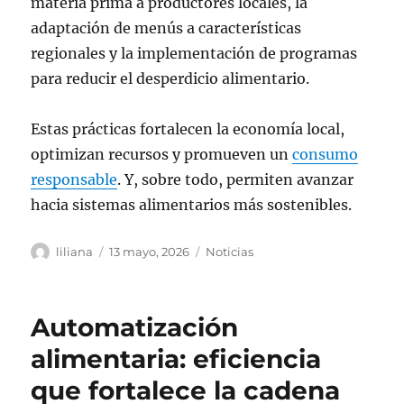
materia prima a productores locales, la
adaptación de menús a características
regionales y la implementación de programas
para reducir el desperdicio alimentario.
Estas prácticas fortalecen la economía local,
optimizan recursos y promueven un
consumo
responsable
. Y, sobre todo, permiten avanzar
hacia sistemas alimentarios más sostenibles.
Autor
Publicado
Categorías
liliana
13 mayo, 2026
Noticias
el
Automatización
alimentaria: eficiencia
que fortalece la cadena