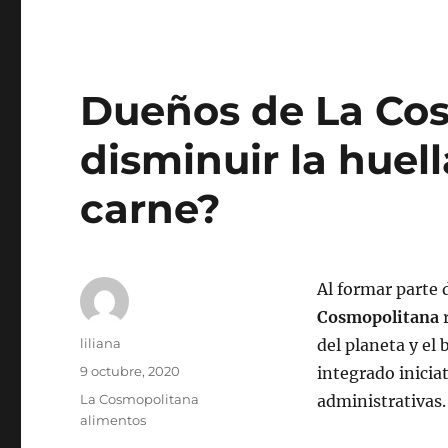
Dueños de La Co
disminuir la huel
carne?
Al formar parte 
Cosmopolitana
r
Autor
liliana
del planeta y el
Publicado
9 octubre, 2020
integrado inicia
el
Categorías
La Cosmopolitana
administrativas.
alimentos