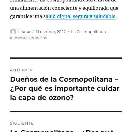
una alimentación consciente y equilibrada que
garantice una s
alud digna, segura y saludable
.
Autor
Publicado
Categorías
liliana
21 octubre, 2022
La Cosmopolitana
el
alimentos
,
Noticias
Navegación
ANTERIOR
de
Dueños de la Cosmopolitana –
Entrada
anterior:
¿Por qué es importante cuidar
entradas
la capa de ozono?
SIGUIENTE