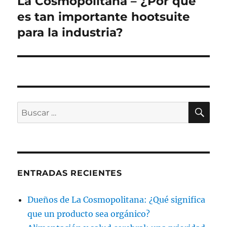
La Cosmopolitana – ¿Por qué
Siguiente
entrada:
es tan importante hootsuite
para la industria?
BU
Buscar
por:
ENTRADAS RECIENTES
Dueños de La Cosmopolitana: ¿Qué significa
que un producto sea orgánico?