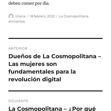
deben comer por día.
Autor
Publicado
Categorías
liliana
18 febrero, 2022
La Cosmopolitana
el
alimentos
Navegación
ANTERIOR
de
Dueños de La Cosmopolitana –
Entrada
anterior:
Las mujeres son
entradas
fundamentales para la
revolución digital
SIGUIENTE
La Cosmopolitana – ¿Por qué
Siguiente