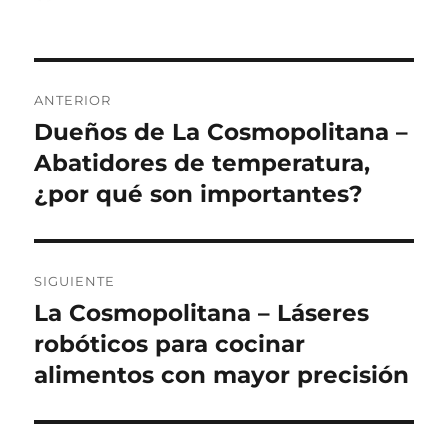
el
Navegación
ANTERIOR
de
Dueños de La Cosmopolitana –
Entrada
anterior:
Abatidores de temperatura,
entradas
¿por qué son importantes?
SIGUIENTE
La Cosmopolitana – Láseres
Siguiente
entrada:
robóticos para cocinar
alimentos con mayor precisión