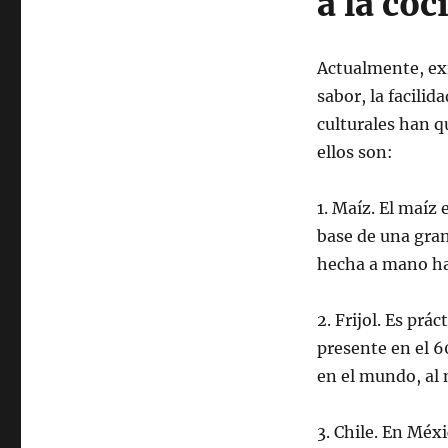
a la co
Actualmente, exi
sabor, la facilid
culturales han 
ellos son:
1. Maíz. El maíz 
base de una gran
hecha a mano has
2. Frijol. Es pr
presente en el 6
en el mundo, al 
3. Chile. En Méx