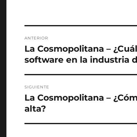
Navegación
ANTERIOR
de
La Cosmopolitana – ¿Cuál
Entrada
anterior:
entradas
software en la industria 
SIGUIENTE
La Cosmopolitana – ¿Cómo
Siguiente
entrada:
alta?