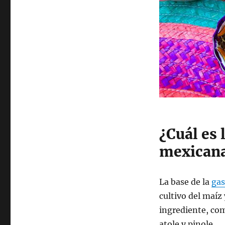
¿Cuál es 
mexican
La base de la
ga
cultivo del maíz
ingrediente, como
atole y pinole.