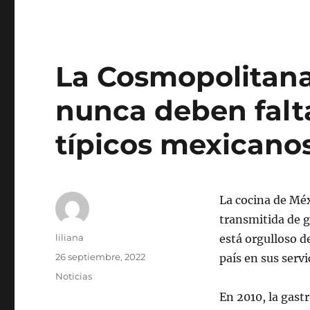
La Cosmopolitana
nunca deben faltar
típicos mexicano
La cocina de Méx
transmitida de 
Autor
liliana
está orgulloso de
Publicado
26 septiembre, 2022
país en sus serv
el
Categorías
Noticias
En 2010, la gas