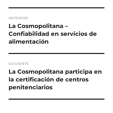
Navegación
ANTERIOR
de
La Cosmopolitana –
Entrada
anterior:
Confiabilidad en servicios de
entradas
alimentación
SIGUIENTE
La Cosmopolitana participa en
Siguiente
entrada:
la certificación de centros
penitenciarios