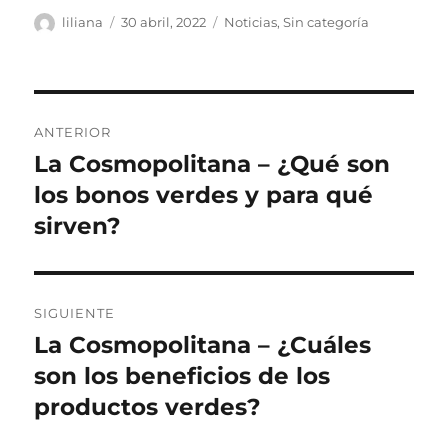
Autor
Publicado
Categorías
liliana
30 abril, 2022
Noticias
,
Sin categoría
el
Navegación
ANTERIOR
de
La Cosmopolitana – ¿Qué son
Entrada
anterior:
los bonos verdes y para qué
entradas
sirven?
SIGUIENTE
La Cosmopolitana – ¿Cuáles
Siguiente
entrada:
son los beneficios de los
productos verdes?