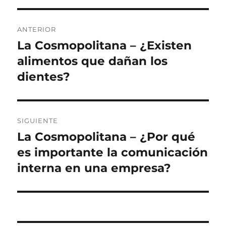
Navegación
ANTERIOR
de
La Cosmopolitana – ¿Existen
Entrada
anterior:
alimentos que dañan los
entradas
dientes?
SIGUIENTE
La Cosmopolitana – ¿Por qué
Siguiente
entrada:
es importante la comunicación
interna en una empresa?